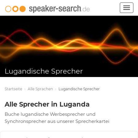
Togg
navig
Lugandische Sprecher
Startseite
›
Alle Sprachen
›
Lugandische Sprecher
Alle Sprecher in Luganda
Buche lugandische Werbesprecher und
Synchronsprecher aus unserer Sprecherkartei