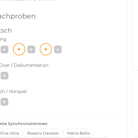
achproben
tsch
ung
-Over / Dokumentation
h / Hörspiel
nte Synchronstimmen
lina Jolie
Rosario Dawson
Maria Bello