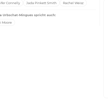
ifer Connelly
Jada Pinkett Smith
Rachel Weisz
a Urbschat-Mingues spricht auch:
i Moore