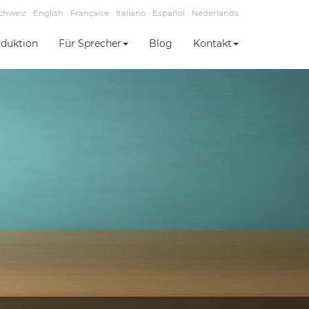
chweiz
English
Française
Italiano
Español
Nederlands
duktion
Für Sprecher
Blog
Kontakt