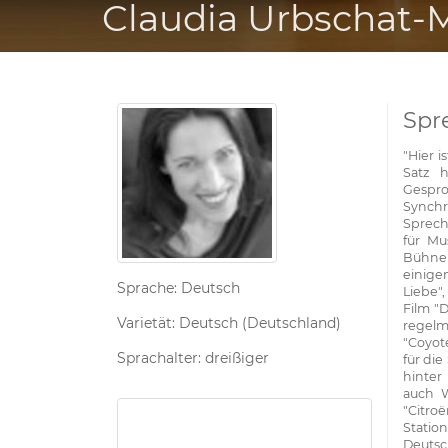
Claudia Urbschat-
Spr
"Hier 
Satz 
Gespro
Synchr
Sprech
für Mu
Bühne
einige
Sprache: Deutsch
Liebe",
Film "
Varietät: Deutsch (Deutschland)
regelm
"Coyot
Sprachalter: dreißiger
für die
hinter
auch W
"Citroë
Statio
Deutsc