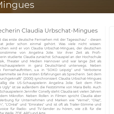
Mingues
echerin Claudia Urbschat-Mingues
ist das erste deutsche Fernsehen mit der Tagesschau" - diesen
hat jeder schon einmal gehört. Was viele nicht wissen:
chen wird er von Claudia Urbschat-Mingues, der deutschen
onstimme von Angelina Jolie. Vor ihrer Zeit als Profi-
erin studierte Claudia zunächst Schauspiel an der Hochschule
sik, Theater und Medien Hannover und war lange Zeit als
nschauspielerin in ganz Deutschland unterwegs. Neben
n Fernsehauftritten, u.a. in "SOKO Leipzig" und "Verbotene
 sammelte sie ihre ersten Erfahrungen als Sprecherin. Seit dem
Durchgeknallt" (2000) synchronisiert Claudia Urbschat-Mingues
äßig die US-Schauspielerin Angelina Jolie. Seit dem Film
e Ugly" ist sie außerdem die Feststimme von Maria Bello. Auch
 Schauspielerin Jennifer Conelly steht Claudia seit vielen Jahren
 dem Mikrofon. Neben Rollen in Filmen spricht Claudia aber
erbung für Unternehmen und Marken wie "Vernel", "Olaz",
n", "L‘Oréal" und "Emirates" und ist oft als Trailer-Stimme und
nvoice für Radio- und TV-Sender zu hören, wie z.B. für die
he Welle, ZDF, ARD und Arte.