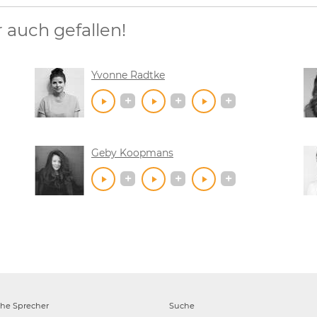
auch gefallen!
Yvonne Radtke
Geby Koopmans
che
Sprecher
Suche