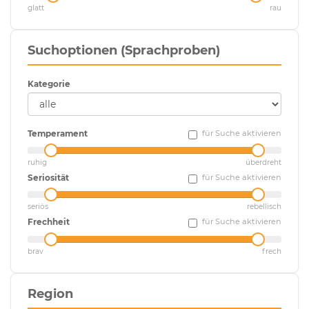
glatt
rau
Suchoptionen (Sprachproben)
Kategorie
Temperament
für Suche aktivieren
ruhig
überdreht
Seriosität
für Suche aktivieren
seriös
rebellisch
Frechheit
für Suche aktivieren
brav
frech
Region