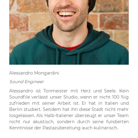
Alessandro Mongardini
Sound Engineer
Alessandro ist Tonmeister mit Herz und Seele. Kein
Soundfile verlässt unser Studio, wenn er nicht 100 %ig
zufrieden mit seiner Arbeit ist. Er hat in Italien und
Berlin studiert. Seitdem hat ihn diese Stadt nicht mehr
losgelassen. Als Halb-Italiener überzeugt er unser Team
nicht nur akustisch, sondern durch seine fundierten
Kenntnisse der Pastazubereitung auch kulinarisch.