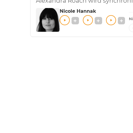
Alexandra Roach wird synchroni
Nicole Hannak
N