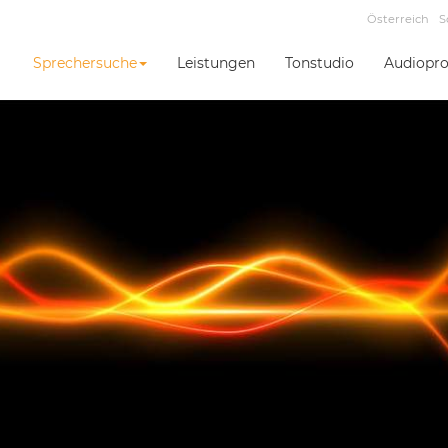
Österreich
S
Sprechersuche
Leistungen
Tonstudio
Audiopro