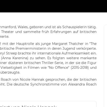
anford, Wales, geboren und ist als Schauspielerin tätig.
m Theater und sammelte früh Erfahrungen auf britischen
ierte.
 mit der Hauptrolle als junge Margaret Thatcher in "The
e britische Premierministerin in deren Jugend verkörperte.
eryl Streep brachte ihr internationale Aufmerksamkeit ein.
 (Anna Karenina) zu sehen. Es folgten weitere markante
ner düsteren britischen Thriller-Serie, in der sie die Figur
Vielseitigkeit in Filmen wie "No Offence" (2015-2018) und
n überzeugte.
Roach von Nicole Hannak gesprochen, die der britischen
eiht. Die deutsche Synchronstimme von Alexandra Roach