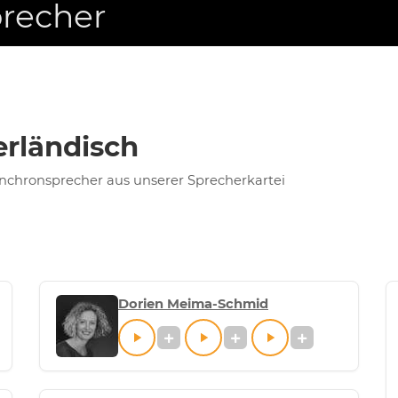
precher
erländisch
chronsprecher aus unserer Sprecherkartei
Dorien Meima-Schmid