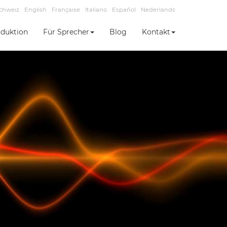
chweiz
English
Française
Italiano
Español
Nederlands
duktion
Für Sprecher
Blog
Kontakt