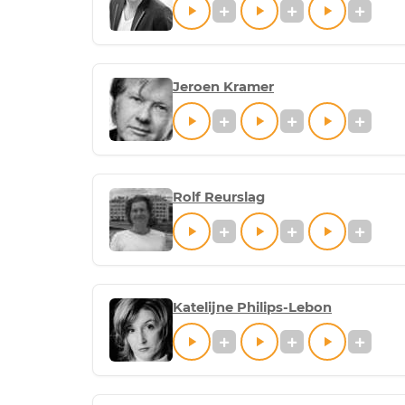
Jeroen Kramer
Rolf Reurslag
Katelijne Philips-Lebon