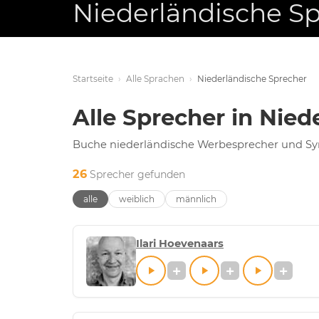
Niederländische S
Startseite
›
Alle Sprachen
›
Niederländische Sprecher
Alle Sprecher in Nied
Buche niederländische Werbesprecher und Syn
26
Sprecher gefunden
alle
weiblich
männlich
Ilari Hoevenaars