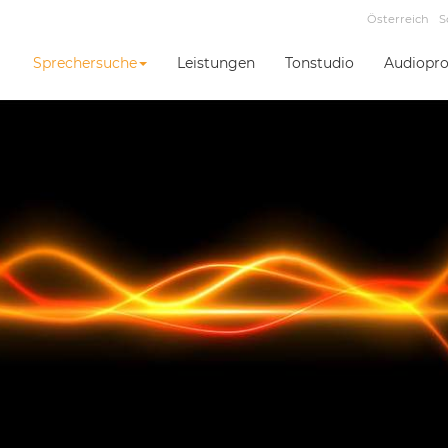
Österreich
S
Sprechersuche
Leistungen
Tonstudio
Audiopro