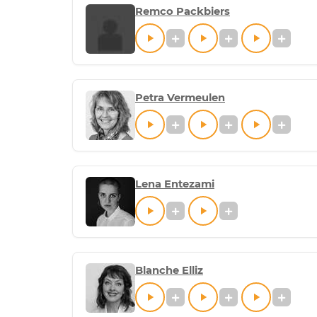
Remco Packbiers
Petra Vermeulen
Lena Entezami
Blanche Elliz