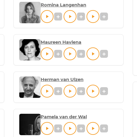
Romina Langenhan
Maureen Havlena
Herman van Ulzen
Pamela van der Wal