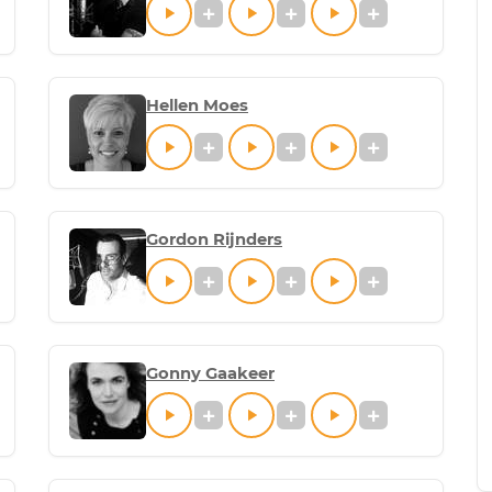
Hellen Moes
Gordon Rijnders
Gonny Gaakeer