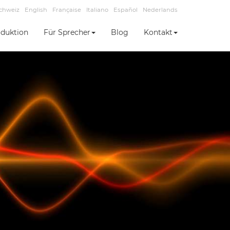
chweiz
English
Française
Italiano
Español
Nederlands
duktion
Für Sprecher
Blog
Kontakt