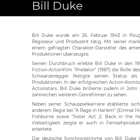
Bill Duke
Bill Duke wurde am 26. Februar 1943 in Pough
Regisseur und Produzent tätig. Mit seiner mar
einem gefragten Charakter-Darsteller des ameri
Produktionen überzeugte.
Seinen Durchbruch erlebte Bill Duke in den 19
Fiction-Actionfilm "Predator" (1987) die Rolle 
Schwarzenegger festigte seinen Status als 
Produktionen. In der erfolgreichen Action-Komöd
Actionstars. Bill Duke brillierte zudem in John
zahlreichen weiteren Genrefilmen zu sehen.
Neben seiner Schauspielkarriere etablierte sich
anderem Regie bei "A Rage in Harlem" (Einmal Hi
Fishburne sowie "Sister Act 2: Back in the Hab
Vielseitigkeit zeigte er auch in Fernsehprod
arbeitete.
Die deutsche Synchronstimme von Bill Duke i