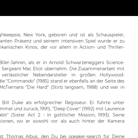
keepsie, New York, geboren und ist als Schauspieler,
kanten Präsenz und seinem intensiven Spiel wurde er zu
kanischen Kinos, der vor allem in Action- und Thriller-
80er-Jahren, als er in Arnold Schwarzeneggers Science-
des Sergeant Mac Eliot übernahm. Die Zusammenarbeit mit
verlässlicher Nebendarsteller in großen Hollywood-
ie "Commando" (1985) stand er ebenfalls an der Seite des
 McTiernans "Die Hard" (Stirb langsam, 1988) und war in
 Bill Duke als erfolgreicher Regisseur. Er führte unter
mmel und zurück, 1991), "Deep Cover" (1992) mit Laurence
it" (Sister Act 2 - In göttlicher Mission, 1993). Seine
uktionen, wo er sowohl vor als auch hinter der Kamera
st Thomas Albus, den Du bei speaker-search für Deine