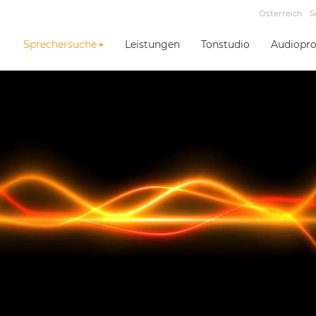
Österreich
S
Sprechersuche
Leistungen
Tonstudio
Audiopro