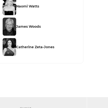
Naomi Watts
James Woods
Catherine Zeta-Jones