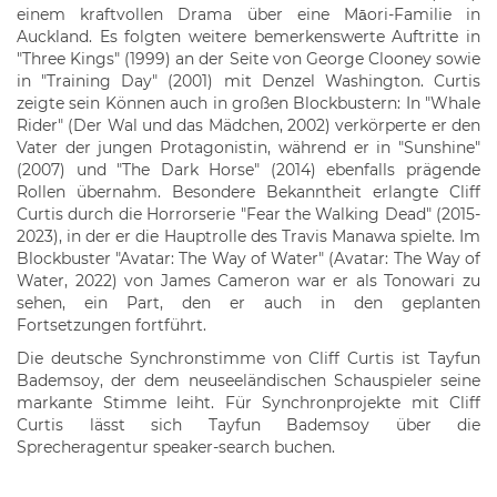
einem kraftvollen Drama über eine Māori-Familie in
Auckland. Es folgten weitere bemerkenswerte Auftritte in
"Three Kings" (1999) an der Seite von George Clooney sowie
in "Training Day" (2001) mit Denzel Washington. Curtis
zeigte sein Können auch in großen Blockbustern: In "Whale
Rider" (Der Wal und das Mädchen, 2002) verkörperte er den
Vater der jungen Protagonistin, während er in "Sunshine"
(2007) und "The Dark Horse" (2014) ebenfalls prägende
Rollen übernahm. Besondere Bekanntheit erlangte Cliff
Curtis durch die Horrorserie "Fear the Walking Dead" (2015-
2023), in der er die Hauptrolle des Travis Manawa spielte. Im
Blockbuster "Avatar: The Way of Water" (Avatar: The Way of
Water, 2022) von James Cameron war er als Tonowari zu
sehen, ein Part, den er auch in den geplanten
Fortsetzungen fortführt.
Die deutsche Synchronstimme von Cliff Curtis ist Tayfun
Bademsoy, der dem neuseeländischen Schauspieler seine
markante Stimme leiht. Für Synchronprojekte mit Cliff
Curtis lässt sich Tayfun Bademsoy über die
Sprecheragentur speaker-search buchen.