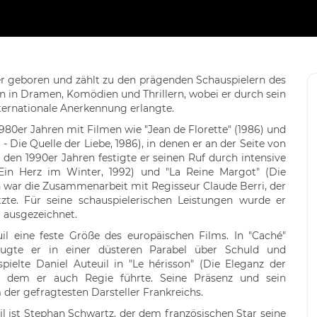
er geboren und zählt zu den prägenden Schauspielern des
en in Dramen, Komödien und Thrillern, wobei er durch sein
nternationale Anerkennung erlangte.
1980er Jahren mit Filmen wie "Jean de Florette" (1986) und
Die Quelle der Liebe, 1986), in denen er an der Seite von
 den 1990er Jahren festigte er seinen Ruf durch intensive
(Ein Herz im Winter, 1992) und "La Reine Margot" (Die
 war die Zusammenarbeit mit Regisseur Claude Berri, der
zte. Für seine schauspielerischen Leistungen wurde er
 ausgezeichnet.
l eine feste Größe des europäischen Films. In "Caché"
eugte er in einer düsteren Parabel über Schuld und
ielte Daniel Auteuil in "Le hérisson" (Die Eleganz der
ei dem er auch Regie führte. Seine Präsenz und sein
der gefragtesten Darsteller Frankreichs.
 ist Stephan Schwartz, der dem französischen Star seine