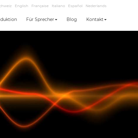
chweiz
English
Française
Italiano
Español
Nederlands
duktion
Für Sprecher
Blog
Kontakt