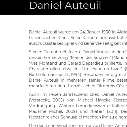
Daniel Auteuil
Daniel Auteuil wurde am 24. Januar 1950 in Algi
französischen Kinos. Seine Karriere umfasst Roll
ausdrucksstarkes Spiel und seine Vielseitigkeit i
Seinen Durchbruch feierte Daniel Auteuil in den 
dessen Fortsetzung "Manon des Sources" (Manon - 
Yves Montand und Gérard Depardieu brillierte. In
Charakterrollen, etwa in "Un coeur en hiver" 
Bartholomäusnacht, 1994). Besonders erfolgreich
Daniel Auteuil in mehreren seiner Filme beset
mehrfach mit dem französischen Filmpreis César
Auch im neuen Jahrtausend blieb Daniel Auteui
(Versteckt, 2005) von Michael Haneke überz
Verdrängung. Weitere bemerkenswerte Rollen sp
Madame Michel, 2009) und "Pater" (2011), b
facettenreiches Schauspiel machten ihn zu einem 
Die deutsche Synchronstimme von Daniel Auteuil