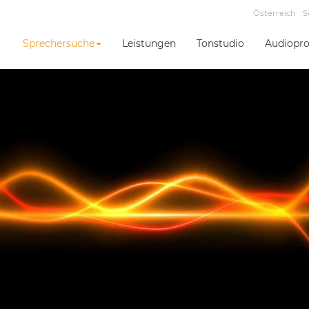
Österreich
S
Sprechersuche
Leistungen
Tonstudio
Audiopro