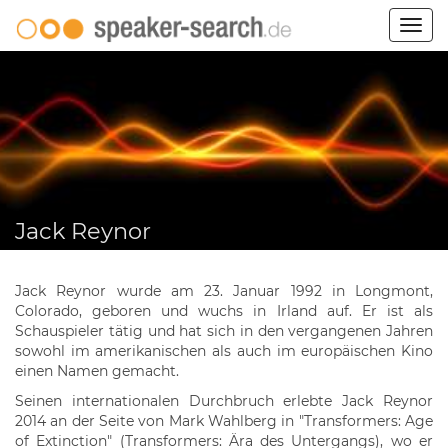
Togg
navig
Jack Reynor
Jack Reynor wurde am 23. Januar 1992 in Longmont,
Colorado, geboren und wuchs in Irland auf. Er ist als
Schauspieler tätig und hat sich in den vergangenen Jahren
sowohl im amerikanischen als auch im europäischen Kino
einen Namen gemacht.
Seinen internationalen Durchbruch erlebte Jack Reynor
2014 an der Seite von Mark Wahlberg in "Transformers: Age
of Extinction" (Transformers: Ära des Untergangs), wo er