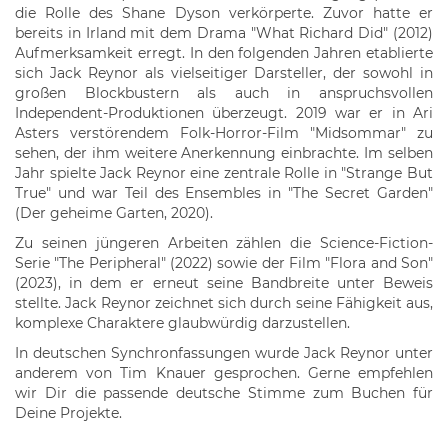
die Rolle des Shane Dyson verkörperte. Zuvor hatte er
bereits in Irland mit dem Drama "What Richard Did" (2012)
Aufmerksamkeit erregt. In den folgenden Jahren etablierte
sich Jack Reynor als vielseitiger Darsteller, der sowohl in
großen Blockbustern als auch in anspruchsvollen
Independent-Produktionen überzeugt. 2019 war er in Ari
Asters verstörendem Folk-Horror-Film "Midsommar" zu
sehen, der ihm weitere Anerkennung einbrachte. Im selben
Jahr spielte Jack Reynor eine zentrale Rolle in "Strange But
True" und war Teil des Ensembles in "The Secret Garden"
(Der geheime Garten, 2020).
Zu seinen jüngeren Arbeiten zählen die Science-Fiction-
Serie "The Peripheral" (2022) sowie der Film "Flora and Son"
(2023), in dem er erneut seine Bandbreite unter Beweis
stellte. Jack Reynor zeichnet sich durch seine Fähigkeit aus,
komplexe Charaktere glaubwürdig darzustellen.
In deutschen Synchronfassungen wurde Jack Reynor unter
anderem von Tim Knauer gesprochen. Gerne empfehlen
wir Dir die passende deutsche Stimme zum Buchen für
Deine Projekte.