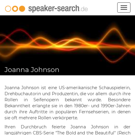
Togg
navig
Joanna Johnson
Joanna Johnson ist eine US-amerikanische Schauspielerin,
Drehbuchautorin und Produzentin, die vor allem durch ihre
Rollen in Seifenopern bekannt wurde. Besondere
Bekanntheit erlangte sie in den 1980er- und 1990er-Jahren
durch ihre Auftritte in populären Fernsehserien, in denen
sie oft mehrere Rollen verkörperte.
Ihren Durchbruch feierte Joanna Johnson in der
langjährigen CBS-Serie "The Bold and the Beautiful" (Reich