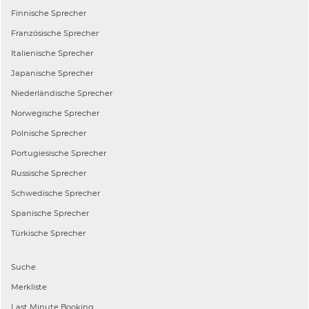
Finnische
Sprecher
Französische
Sprecher
Italienische
Sprecher
Japanische
Sprecher
Niederländische
Sprecher
Norwegische
Sprecher
Polnische
Sprecher
Portugiesische
Sprecher
Russische
Sprecher
Schwedische
Sprecher
Spanische
Sprecher
Türkische
Sprecher
Suche
Merkliste
Last Minute Booking