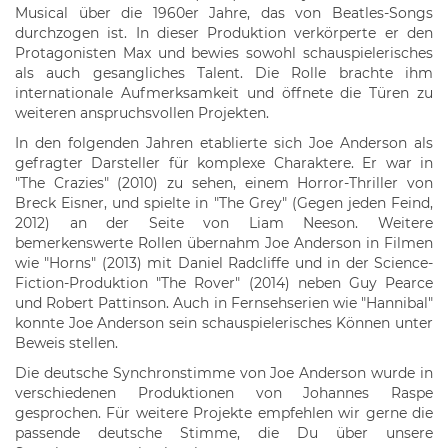
Musical über die 1960er Jahre, das von Beatles-Songs
durchzogen ist. In dieser Produktion verkörperte er den
Protagonisten Max und bewies sowohl schauspielerisches
als auch gesangliches Talent. Die Rolle brachte ihm
internationale Aufmerksamkeit und öffnete die Türen zu
weiteren anspruchsvollen Projekten.
In den folgenden Jahren etablierte sich Joe Anderson als
gefragter Darsteller für komplexe Charaktere. Er war in
"The Crazies" (2010) zu sehen, einem Horror-Thriller von
Breck Eisner, und spielte in "The Grey" (Gegen jeden Feind,
2012) an der Seite von Liam Neeson. Weitere
bemerkenswerte Rollen übernahm Joe Anderson in Filmen
wie "Horns" (2013) mit Daniel Radcliffe und in der Science-
Fiction-Produktion "The Rover" (2014) neben Guy Pearce
und Robert Pattinson. Auch in Fernsehserien wie "Hannibal"
konnte Joe Anderson sein schauspielerisches Können unter
Beweis stellen.
Die deutsche Synchronstimme von Joe Anderson wurde in
verschiedenen Produktionen von Johannes Raspe
gesprochen. Für weitere Projekte empfehlen wir gerne die
passende deutsche Stimme, die Du über unsere