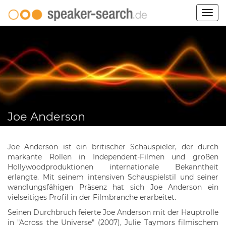
Togg
navig
Joe Anderson
Joe Anderson ist ein britischer Schauspieler, der durch
markante Rollen in Independent-Filmen und großen
Hollywoodproduktionen internationale Bekanntheit
erlangte. Mit seinem intensiven Schauspielstil und seiner
wandlungsfähigen Präsenz hat sich Joe Anderson ein
vielseitiges Profil in der Filmbranche erarbeitet.
Seinen Durchbruch feierte Joe Anderson mit der Hauptrolle
in "Across the Universe" (2007), Julie Taymors filmischem