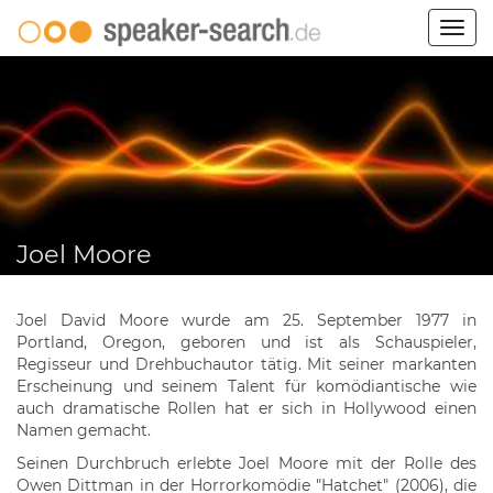
Togg
navig
Joel Moore
Joel David Moore wurde am 25. September 1977 in
Portland, Oregon, geboren und ist als Schauspieler,
Regisseur und Drehbuchautor tätig. Mit seiner markanten
Erscheinung und seinem Talent für komödiantische wie
auch dramatische Rollen hat er sich in Hollywood einen
Namen gemacht.
Seinen Durchbruch erlebte Joel Moore mit der Rolle des
Owen Dittman in der Horrorkomödie "Hatchet" (2006), die