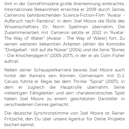
ihm in der Genrefilmszene große Anerkennung einbrachte.
Internationale Bekanntheit erreichte er 2009 durch James
Camerons bahnbrechenden Science-Fiction-Film "Avatar -
Aufbruch nach Pandora", in dem Joel Moore die Rolle des
Wissenschaftlers Dr. Norm Spellman übernahm. Die
Zusammenarbeit mit Cameron setzte er 2022 in "Avatar:
The Way of Water" (Avatar - The Way of Water) fort. Zu
seinen weiteren bekannten Arbeiten zählen die Komödie
"Dodgeball - Voll auf die Nüsse" (2004) und die Serie "Bones
- Die Knochenjägerin" (2005-2017), in der er als Colin Fisher
auftrat.
Neben seiner Schauspielkarriere bewies Joel Moore auch
hinter der Kamera sein Können. Gemeinsam mit D.J.
Caruso führte er Regie bei dem Thriller "Spiral" (2007), in
dem er zugleich die Hauptrolle übernahm. Seine
vielseitigen Fähigkeiten und sein charakteristisches Spiel
haben Joel Moore zu einem geschätzten Darsteller in
verschiedenen Genres gemacht.
Die deutsche Synchronstimme von Joel Moore ist Rainer
Fritzsche, den Du über unsere Agentur für Deine Projekte
buchen kannst.