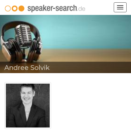
Togg
navig
Andree Solvik