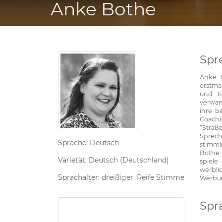
Anke Bothe
Spr
Anke B
erstma
und Ti
verwan
ihre b
Coachi
“Straße
Sprech
Sprache: Deutsch
stimml
Bothe 
Varietät: Deutsch (Deutschland)
spiel
werbli
Sprachalter: dreißiger, Reife Stimme
Werbu
Spr