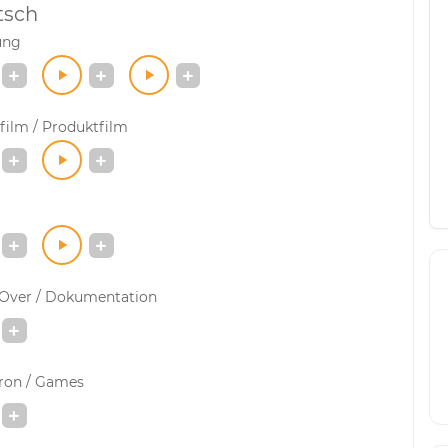
tsch
ung
film / Produktfilm
-Over / Dokumentation
ron / Games