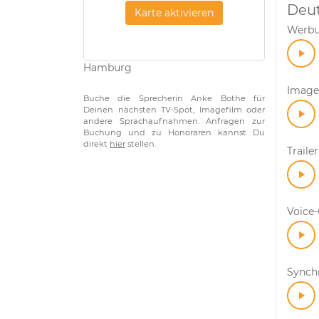
Deu
Karte aktivieren
Werb
Hamburg
Image
Buche die Sprecherin Anke Bothe für
Deinen nächsten TV-Spot, Imagefilm oder
andere Sprachaufnahmen. Anfragen zur
Buchung und zu Honoraren kannst Du
direkt
hier
stellen.
Trailer
Voice
Synch