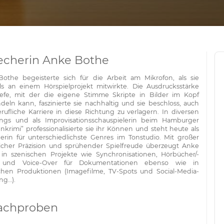
echerin Anke Bothe
othe begeisterte sich für die Arbeit am Mikrofon, als sie
ls an einem Hörspielprojekt mitwirkte. Die Ausdrucksstärke
efe, mit der die eigene Stimme Skripte in Bilder im Kopf
deln kann, faszinierte sie nachhaltig und sie beschloss, auch
erufliche Karriere in diese Richtung zu verlagern. In diversen
ngs und als Improvisationsschauspielerin beim Hamburger
nkrimi” professionalisierte sie ihr Können und steht heute als
erin für unterschiedlichste Genres im Tonstudio. Mit großer
icher Präzision und sprühender Spielfreude überzeugt Anke
in szenischen Projekte wie Synchronisationen, Hörbücher/-
e und Voice-Over für Dokumentationen ebenso wie in
chen Produktionen (Imagefilme, TV-Spots und Social-Media-
ng…).
achproben