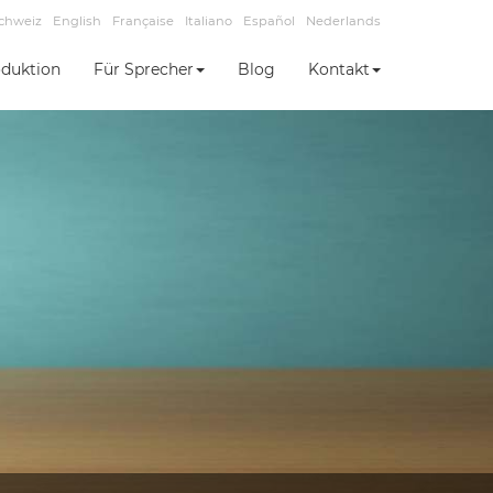
chweiz
English
Française
Italiano
Español
Nederlands
duktion
Für Sprecher
Blog
Kontakt