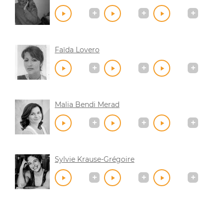
Faïda Lovero
Malia Bendi Merad
Sylvie Krause-Grégoire