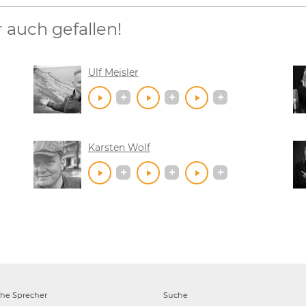
auch gefallen!
Ulf Meisler
Karsten Wolf
che
Sprecher
Suche