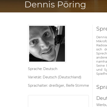
Dennis Pöring
Spr
Dennis
Mikro
Radios
sich d
Sprec
andere
namhaf
Seine 
Sprache: Deutsch
und Sy
Spielf
Varietät: Deutsch (Deutschland)
Sprachalter: dreißiger, Reife Stimme
Spr
Deu
Werb