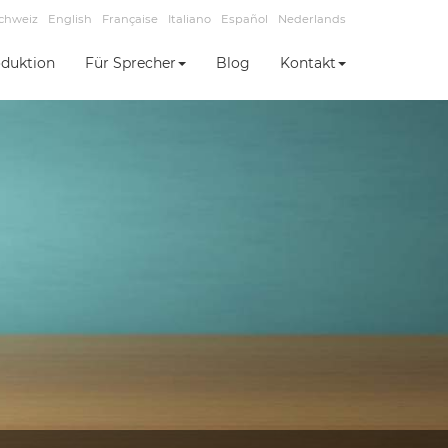
chweiz
English
Française
Italiano
Español
Nederlands
duktion
Für Sprecher
Blog
Kontakt