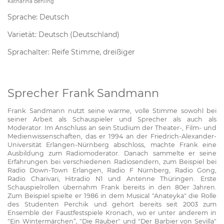
Katharina Behling
Sprache: Deutsch
Varietät: Deutsch (Deutschland)
Sprachalter: Reife Stimme, dreißiger
Sprecher Frank Sandmann
Frank Sandmann nutzt seine warme, volle Stimme sowohl bei
seiner Arbeit als Schauspieler und Sprecher als auch als
Moderator. Im Anschluss an sein Studium der Theater-, Film- und
Medienwissenschaften, das er 1994 an der Friedrich-Alexander-
Universität Erlangen-Nürnberg abschloss, machte Frank eine
Ausbildung zum Radiomoderator. Danach sammelte er seine
Erfahrungen bei verschiedenen Radiosendern, zum Beispiel bei
Radio Down-Town Erlangen, Radio F Nürnberg, Radio Gong,
Radio Charivari, Hitradio N1 und Antenne Thüringen. Erste
Schauspielrollen übernahm Frank bereits in den 80er Jahren.
Zum Beispiel spielte er 1986 in dem Musical "Anateyka" die Rolle
des Studenten Perchik und gehört bereits seit 2003 zum
Ensemble der Faustfestspiele Kronach, wo er unter anderem in
"Ein Wintermärchen“, "Die Räuber" und "Der Barbier von Sevilla"