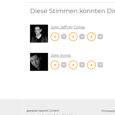
Diese Stimmen könnten Dir 
John Jeffrey Collier
John Irving
speaker-search GmbH
Chinesis