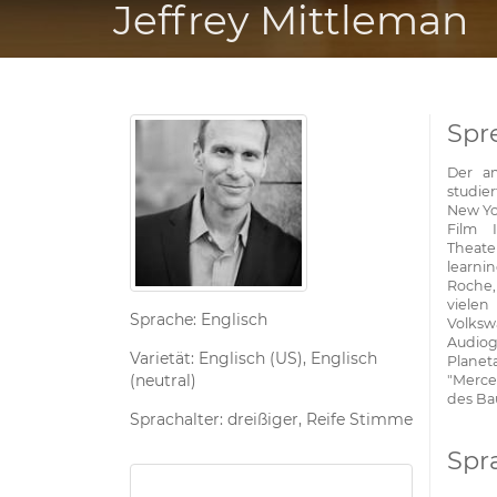
Jeffrey Mittleman
Spr
Der am
studie
New Yo
Film 
Theat
learni
Roche,
vielen
Sprache: Englisch
Volksw
Audiog
Varietät: Englisch (US), Englisch
Planet
(neutral)
"Merce
des Ba
Sprachalter: dreißiger, Reife Stimme
Spr