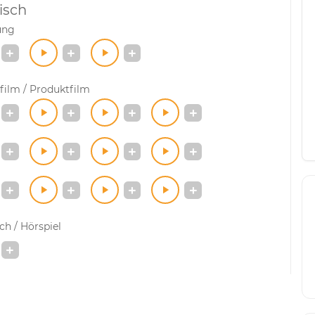
isch
ung
film / Produktfilm
h / Hörspiel