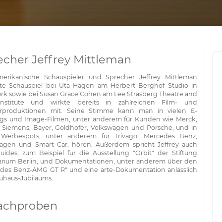
echer Jeffrey Mittleman
erikanische Schauspieler und Sprecher Jeffrey Mittleman
rte Schauspiel bei Uta Hagen am Herbert Berghof Studio in
rk sowie bei Susan Grace Cohen am Lee Strasberg Theatre and
Institute und wirkte bereits in zahlreichen Film- und
erproduktionen mit. Seine Stimme kann man in vielen E-
ngs und Image-Filmen, unter anderem für Kunden wie Merck,
 Siemens, Bayer, Goldhofer, Volkswagen und Porsche, und in
 Werbespots, unter anderem für Trivago, Mercedes Benz,
agen und Smart Car, hören. Außerdem spricht Jeffrey auch
uides, zum Beispiel für die Ausstellung "Orbit" der Stiftung
arium Berlin, und Dokumentationen, unter anderem über den
des Benz-AMG GT R" und eine arte-Dokumentation anlässlich
uhaus-Jubiläums.
achproben