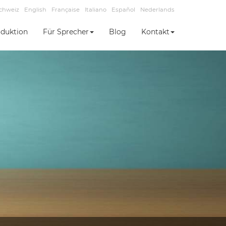
chweiz
English
Française
Italiano
Español
Nederlands
duktion
Für Sprecher
Blog
Kontakt