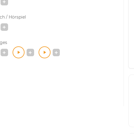
h / Hörspiel
iges