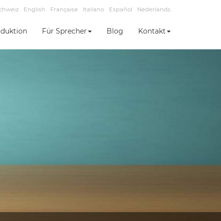
chweiz
English
Française
Italiano
Español
Nederlands
duktion
Für Sprecher
Blog
Kontakt