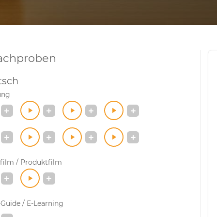
achproben
tsch
ung
film / Produktfilm
Guide / E-Learning