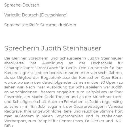
Sprache: Deutsch
Varietät: Deutsch (Deutschland)
Sprachalter: Reife Stimme, dreißiger
Sprecherin Judith Steinhäuser
Die Berliner Sprecherin und Schauspielerin Judith Steinhäuser
absolvierte ihre Ausbildung an der Hochschule für
Schauspielkunst "Ernst Busch" in Berlin. Den Grundstein für ihre
Karriere legte sie jedoch bereits im zarten Alter von sechs Jahren,
als sie Mitglied der Begabtenklasse der Komischen Oper Berlin
wurde, wo sie in den darauffolgenden Jahren in über 30 Opern zu
sehen war. Nach ihrer Ausbildung zur Schauspielerin war Judith
an verschiedenen Theatern engagiert, zum Beispiel am Berliner
Ensemble, am Maxim Gorki Theater und an der Münchner Lach-
und Schießgesellschaft. Auch im Fernsehen ist Judith regelmäßig
zu sehen – in "Ein Job" sogar mit der Oscarpreisträgerin Vanessa
Redgrave. Ihre ungewöhnliche, tiefe und rauchige Stimme hört
man außerdem in vielen Snychronrollen und in zahlreichen
Werbespots, zum Beispiel für Center Parcs, Dr. Oetker und ING-
DiBa.