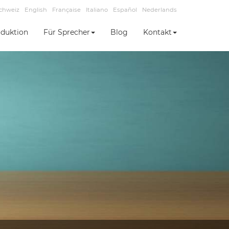
chweiz
English
Française
Italiano
Español
Nederlands
duktion
Für Sprecher
Blog
Kontakt