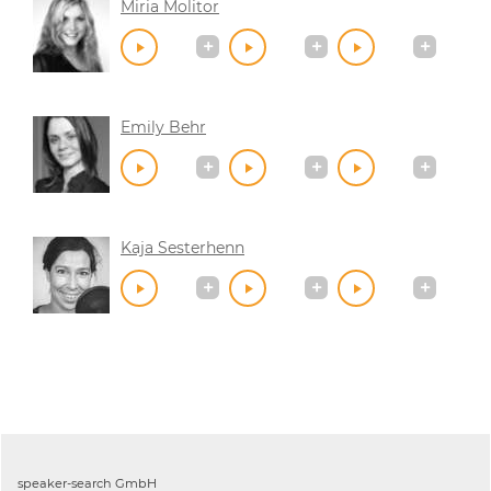
Miria Molitor
Emily Behr
Kaja Sesterhenn
speaker-search GmbH