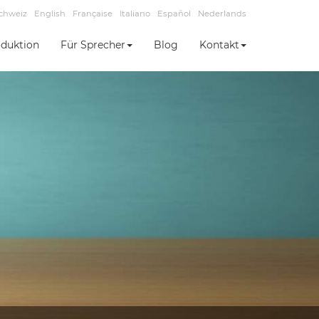
chweiz
English
Française
Italiano
Español
Nederlands
duktion
Für Sprecher
Blog
Kontakt