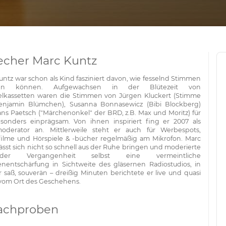
echer Marc Kuntz
untz war schon als Kind fasziniert davon, wie fesselnd Stimmen
len können. Aufgewachsen in der Blütezeit von
elkassetten waren die Stimmen von Jürgen Kluckert (Stimme
njamin Blümchen), Susanna Bonnasewicz (Bibi Blockberg)
ns Paetsch ("Märchenonkel" der BRD, z.B. Max und Moritz) für
sonders einprägsam. Von ihnen inspiriert fing er 2007 als
oderator an. Mittlerweile steht er auch für Werbespots,
ilme und Hörspiele & -bücher regelmäßig am Mikrofon. Marc
ässt sich nicht so schnell aus der Ruhe bringen und moderierte
er Vergangenheit selbst eine vermeintliche
entschärfung in Sichtweite des gläsernen Radiostudios, in
 saß, souverän – dreißig Minuten berichtete er live und quasi
 vom Ort des Geschehens.
achproben