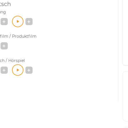
tsch
ung
film / Produktfilm
h / Hörspiel