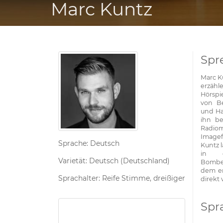
Marc Kuntz
Spr
Marc K
erzäh
Hörspi
von Be
und Ha
ihn be
Radiom
Imagef
Sprache: Deutsch
Kuntz l
in d
Varietät: Deutsch (Deutschland)
Bomben
dem er
Sprachalter: Reife Stimme, dreißiger
direkt
Spr