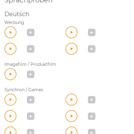
Sprachproben
Deutsch
Werbung
Imagefilm / Produktfilm
Synchron / Games