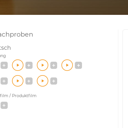
achproben
tsch
ung
film / Produktfilm