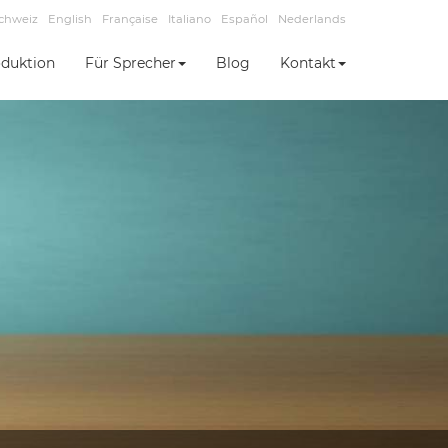
chweiz
English
Française
Italiano
Español
Nederlands
duktion
Für Sprecher
Blog
Kontakt