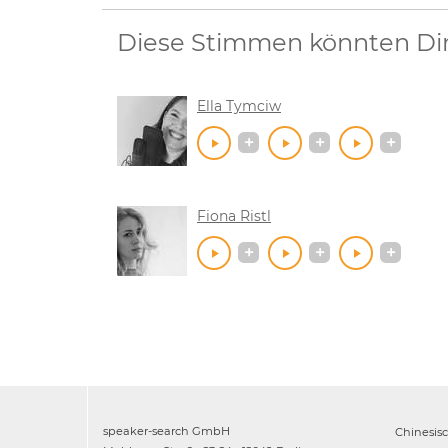
Diese Stimmen könnten Dir 
Ella Tymciw
Fiona Ristl
speaker-search GmbH
Chinesis