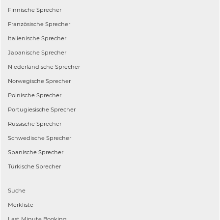
Finnische
Sprecher
Französische
Sprecher
Italienische
Sprecher
Japanische
Sprecher
Niederländische
Sprecher
Norwegische
Sprecher
Polnische
Sprecher
Portugiesische
Sprecher
Russische
Sprecher
Schwedische
Sprecher
Spanische
Sprecher
Türkische
Sprecher
Suche
Merkliste
Last Minute Booking