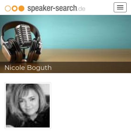
Togg
navig
Nicole Boguth