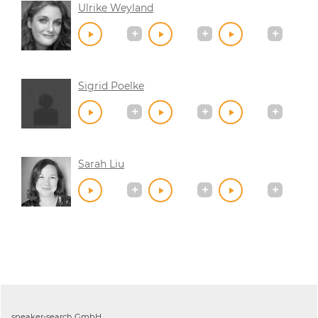
Ulrike Weyland
Sigrid Poelke
Sarah Liu
speaker-search GmbH