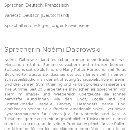
Sprachen: Deutsch, Französisch
Varietät: Deutsch (Deutschland)
Sprachalter: dreißiger, junger Erwachsener
Sprecherin Noémi Dabrowski
Noémi Dabrowski fand es schon immer beeindruckend, wie
Menschen mit ihrer Stimme verzaubern und mitreißen können.
Spätestens seit sie als Kind die Harry Potter Hörbücher mit Rufus
Beck hörte, wusste sie, dass sie das auch lernen will. In einem
Schauspielstudium an der art of acting Schauspielschule in Berlin
und drei Jahren Stimmtraining und -arbeit professionalisierte sie
ihre Stimme. Seit 2015 arbeitet sie inzwischen als Sprecherin. Vor
allem im Image- und Werbereich überzeugte sie schnell
namhafte Kund:innen wie den Lindt, Ecosia und die
Kosmetikmarke Isabelle Lancray. Besonders gerne und
einfallsreich spricht sie außerdem emotionale Voice-Over sowie
Synchronisationen für Games (u.a. für Nintendo) und Real- &
Trickfilme, gerne auch mit ungewöhnlicher Trickstimme – einmal
stand sie so in ein und derselben Produktion gleich für vier Rollen
am Mikrofon: für ein kleines Mädchen, ihren Vater, einen Kater