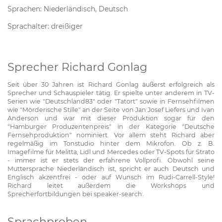
Sprachen: Niederländisch, Deutsch
Sprachalter: dreißiger
Sprecher Richard Gonlag
Seit über 30 Jahren ist Richard Gonlag äußerst erfolgreich als
Sprecher und Schauspieler tätig. Er spielte unter anderem in TV-
Serien wie "Deutschland83" oder "Tatort" sowie in Fernsehfilmen
wie "Mörderische Stille" an der Seite von Jan Josef Liefers und Ivan
Anderson und war mit dieser Produktion sogar für den
"Hamburger Produzentenpreis" in der Kategorie "Deutsche
Fernsehproduktion" nominiert. Vor allem steht Richard aber
regelmäßig im Tonstudio hinter dem Mikrofon. Ob z. B.
Imagefilme für Melitta, Lidl und Mercedes oder TV-Spots für Strato
- immer ist er stets der erfahrene Vollprofi. Obwohl seine
Muttersprache Niederländisch ist, spricht er auch Deutsch und
Englisch akzentfrei - oder auf Wunsch im Rudi-Carrell-Style!
Richard leitet außerdem die Workshops und
Sprecherfortbildungen bei speaker-search.
Sprachproben