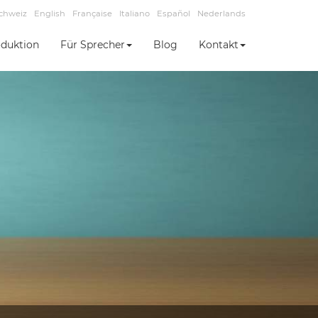
chweiz
English
Française
Italiano
Español
Nederlands
duktion
Für Sprecher
Blog
Kontakt