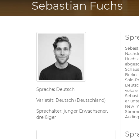
Sebastian Fuchs
Spr
Sebast
Nachd
Hochsc
abges
Schaus
Berlin.
Solo-P
Deutsc
Sprache: Deutsch
vokal
Sebast
Varietät: Deutsch (Deutschland)
er unt
New Yo
Sprachalter: junger Erwachsener,
Stimme
dreißiger
Audiog
Spr