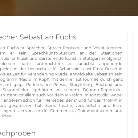
echer Sebastian Fuchs
ian Fuchs ist Sprecher, Sprach-Regisseur und Vokal-Künstler.
em er sein Sprechkunst-Studium an der Staatlichen
hule für Musik und darstellende Kunst in Stuttgart erfolgreich
chlossen hatte, unterrichtete er zunächst angehende
pieler an der Hochschule für Schauspielkunst Ernst Busch in
 Als es Zeit für Veränderung wurde, entwickelte Sebastian sein
rogramm "Radio im Kopf", mit dem er auf Tournee durch ganz
hland ging. Performance-Poesie, Storytelling, Beatbox und
e Soundeffekte gehörten zu seinem Bühnen-Repertoire.
ian steht vor allem auch vor dem Mikrofon im Tonstudio, wobei
er anderem schon für "Mercedes Benz" und für das "MoMA" in
rk gesprochen hat. Seine frische, verbindliche und klare
 eignet sich vor allem für Commercials, Dokumentationen und
uides.
achproben