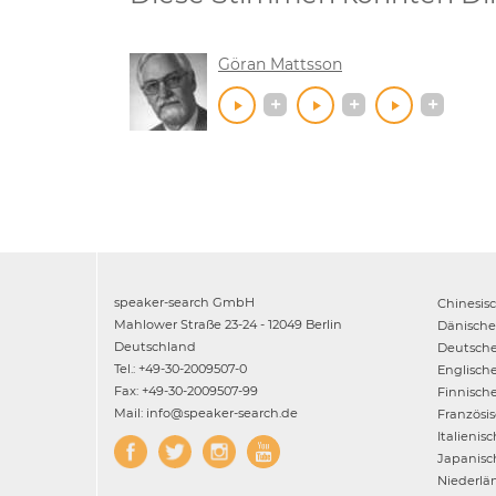
Göran Mattsson
speaker-search GmbH
Chinesis
Mahlower Straße 23-24 - 12049 Berlin
Dänische
Deutschland
Deutsch
Tel.: +49-30-2009507-0
Englisch
Fax: +49-30-2009507-99
Finnisch
Mail: info@speaker-search.de
Französi
Italienis
Japanisc
Niederlä