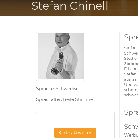
Stefan Chinell
Spr
Stefa
Schwed
Studio
Stimme
E-Lear
Stefan
aus sä
Überze
Sprache: Schwedisch
schon
schwed
Sprachalter: Reife Stimme
Spr
Sch
Karte aktivieren
Werb