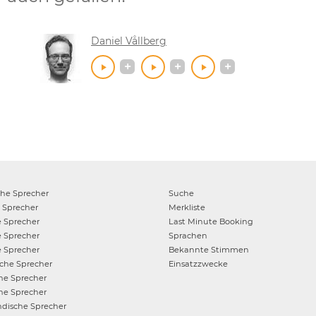
Daniel Vållberg
che
Sprecher
Suche
Sprecher
Merkliste
e
Sprecher
Last Minute Booking
e
Sprecher
Sprachen
e
Sprecher
Bekannte Stimmen
sche
Sprecher
Einsatzzwecke
che
Sprecher
he
Sprecher
ndische
Sprecher