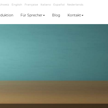
chweiz
English
Française
Italiano
Español
Nederlands
duktion
Für Sprecher
Blog
Kontakt