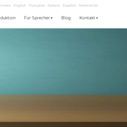
chweiz
English
Française
Italiano
Español
Nederlands
duktion
Für Sprecher
Blog
Kontakt