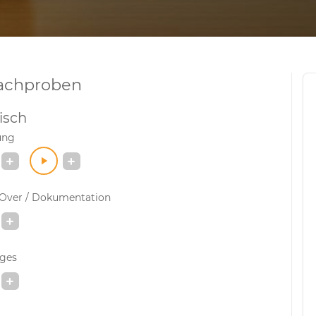
achproben
isch
ung
-Over / Dokumentation
iges