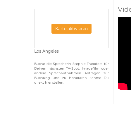
Vid
Karte aktivieren
Los Angeles
Buche die Sprecherin Stephie Theodora für
Deinen nächsten TV-Spot, Imagefilm oder
andere Sprachaufnahmen. Anfragen zur
Buchung und zu Honoraren kannst Du
direkt
hier
stellen.