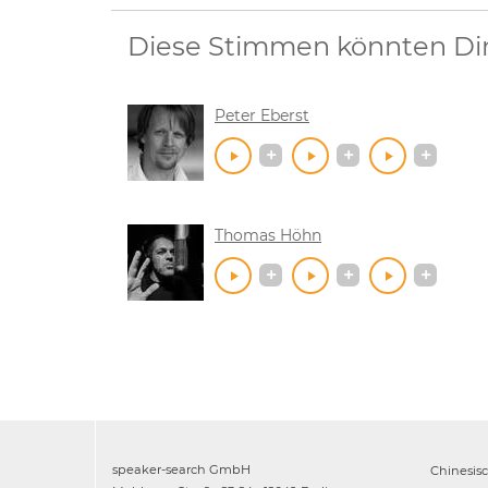
Diese Stimmen könnten Dir 
Peter Eberst
Thomas Höhn
speaker-search GmbH
Chinesis