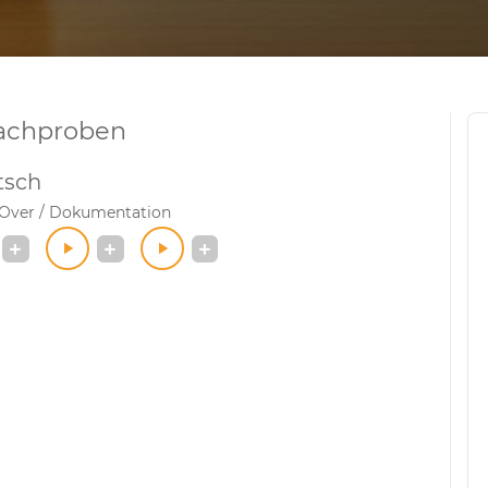
achproben
tsch
-Over / Dokumentation