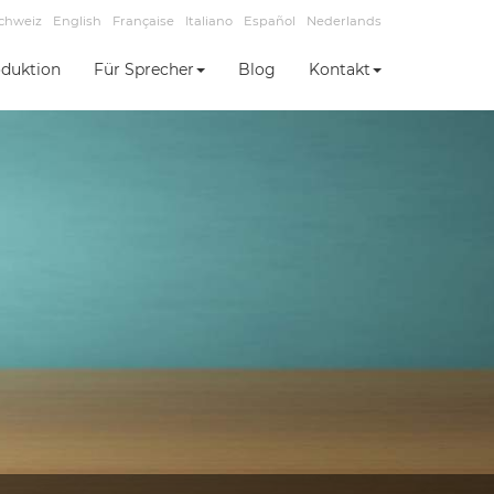
chweiz
English
Française
Italiano
Español
Nederlands
duktion
Für Sprecher
Blog
Kontakt