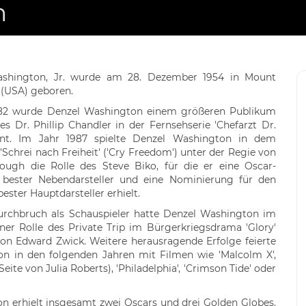
n
shington, Jr. wurde am 28. Dezember 1954 in Mount
 (USA) geboren.
982 wurde Denzel Washington einem größeren Publikum
es Dr. Phillip Chandler in der Fernsehserie 'Chefarzt Dr.
nnt. Im Jahr 1987 spielte Denzel Washington in dem
Schrei nach Freiheit' ('Cry Freedom') unter der Regie von
ough die Rolle des Steve Biko, für die er eine Oscar-
 bester Nebendarsteller und eine Nominierung für den
ester Hauptdarsteller erhielt.
rchbruch als Schauspieler hatte Denzel Washington im
ner Rolle des Private Trip im Bürgerkriegsdrama 'Glory'
von Edward Zwick. Weitere herausragende Erfolge feierte
n in den folgenden Jahren mit Filmen wie 'Malcolm X',
Seite von Julia Roberts), 'Philadelphia', 'Crimson Tide' oder
n erhielt insgesamt zwei Oscars und drei Golden Globes.