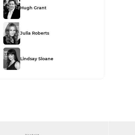
Hugh Grant
Julia Roberts
Lindsay Sloane