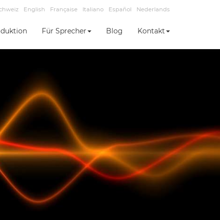
chweiz
English
Française
Italiano
Español
Nederlands
duktion
Für Sprecher
Blog
Kontakt