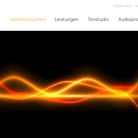
Österreich
S
Sprechersuche
Leistungen
Tonstudio
Audiopro