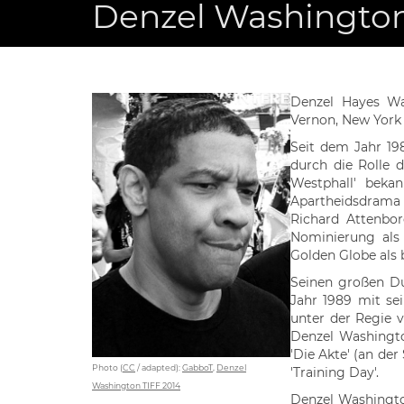
Denzel Washingto
Denzel Hayes Wa
Vernon, New York
Seit dem Jahr 1
durch die Rolle d
Westphall' beka
Apartheidsdrama '
Richard Attenbor
Nominierung als
Golden Globe als b
Seinen großen Du
Jahr 1989 mit sei
unter der Regie 
Denzel Washingto
'Die Akte' (an der 
Photo (
CC
/ adapted):
GabboT
,
Denzel
'Training Day'.
Washington TIFF 2014
Denzel Washingto