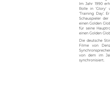
Im Jahr 1990 erhi
Rolle in 'Glory'
'Training Day'. 
Schauspieler der 
einen Golden Glob
für seine Hauptr
einen Golden Glob
Die deutsche St
Filme von Denz
Synchronspreche
von dem im Jah
synchronisiert.