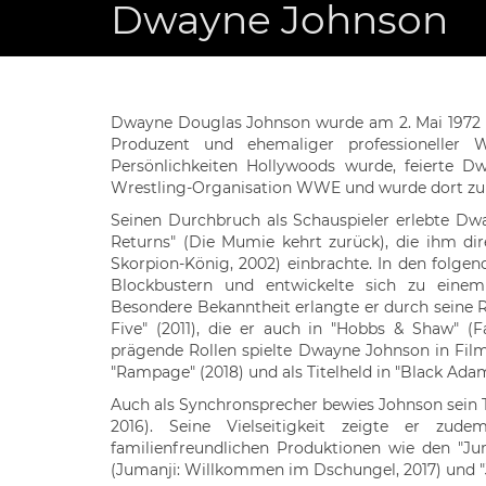
Dwayne Johnson
Dwayne Douglas Johnson wurde am 2. Mai 1972 in 
Produzent und ehemaliger professioneller W
Persönlichkeiten Hollywoods wurde, feierte D
Wrestling-Organisation WWE und wurde dort zu e
Seinen Durchbruch als Schauspieler erlebte D
Returns" (Die Mumie kehrt zurück), die ihm dir
Skorpion-König, 2002) einbrachte. In den folgen
Blockbustern und entwickelte sich zu einem 
Besondere Bekanntheit erlangte er durch seine Ro
Five" (2011), die er auch in "Hobbs & Shaw" (F
prägende Rollen spielte Dwayne Johnson in Filmen
"Rampage" (2018) und als Titelheld in "Black Adam
Auch als Synchronsprecher bewies Johnson sein T
2016). Seine Vielseitigkeit zeigte er zud
familienfreundlichen Produktionen wie den "Ju
(Jumanji: Willkommen im Dschungel, 2017) und "Ju