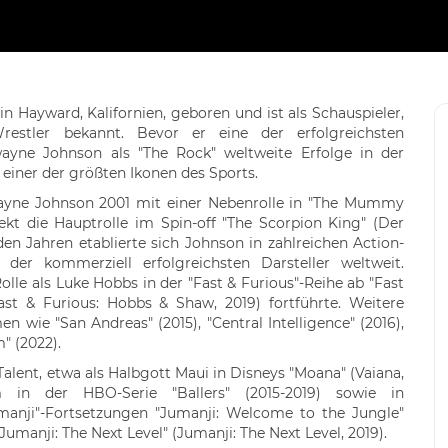
Hayward, Kalifornien, geboren und ist als Schauspieler,
restler bekannt. Bevor er eine der erfolgreichsten
wayne Johnson als "The Rock" weltweite Erfolge in der
iner der größten Ikonen des Sports.
wayne Johnson 2001 mit einer Nebenrolle in "The Mummy
ekt die Hauptrolle im Spin-off "The Scorpion King" (Der
den Jahren etablierte sich Johnson in zahlreichen Action-
der kommerziell erfolgreichsten Darsteller weltweit.
lle als Luke Hobbs in der "Fast & Furious"-Reihe ab "Fast
ast & Furious: Hobbs & Shaw, 2019) fortführte. Weitere
 wie "San Andreas" (2015), "Central Intelligence" (2016),
" (2022).
alent, etwa als Halbgott Maui in Disneys "Moana" (Vaiana,
em in der HBO-Serie "Ballers" (2015-2019) sowie in
manji"-Fortsetzungen "Jumanji: Welcome to the Jungle"
manji: The Next Level" (Jumanji: The Next Level, 2019).