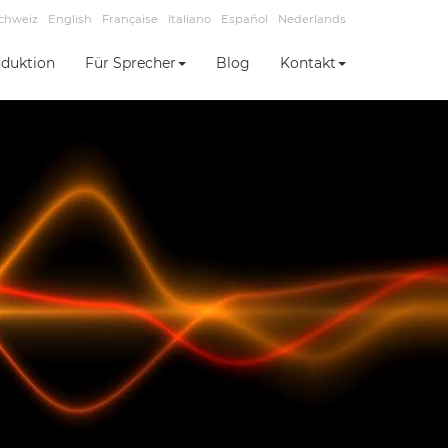
chweiz
English
Française
Italiano
Español
Nederlands
duktion
Für Sprecher
Blog
Kontakt