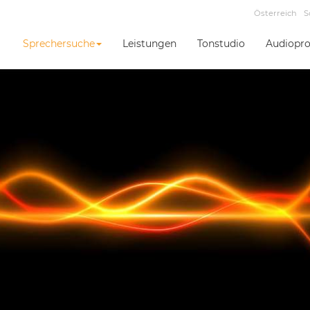
Österreich
S
Sprechersuche
Leistungen
Tonstudio
Audiopro