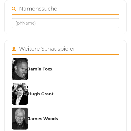
Namenssuche
Weitere Schauspieler
Jamie Foxx
Hugh Grant
James Woods