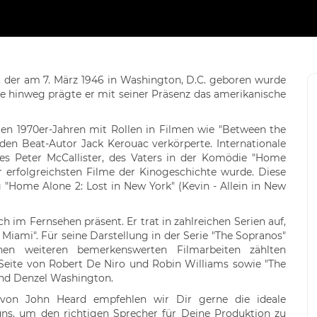
, der am 7. März 1946 in Washington, D.C. geboren wurde
nte hinweg prägte er mit seiner Präsenz das amerikanische
en 1970er-Jahren mit Rollen in Filmen wie "Between the
r den Beat-Autor Jack Kerouac verkörperte. Internationale
des Peter McCallister, des Vaters in der Komödie "Home
er erfolgreichsten Filme der Kinogeschichte wurde. Diese
g "Home Alone 2: Lost in New York" (Kevin - Allein in New
h im Fernsehen präsent. Er trat in zahlreichen Serien auf,
 Miami". Für seine Darstellung in der Serie "The Sopranos"
en weiteren bemerkenswerten Filmarbeiten zählten
 Seite von Robert De Niro und Robin Williams sowie "The
 und Denzel Washington.
von John Heard empfehlen wir Dir gerne die ideale
uns, um den richtigen Sprecher für Deine Produktion zu