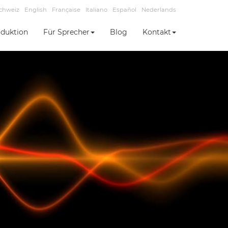
chweiz
English
Française
Italiano
Español
Nederlands
duktion
Für Sprecher
Blog
Kontakt