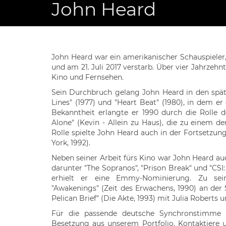
John Heard
John Heard war ein amerikanischer Schauspieler
und am 21. Juli 2017 verstarb. Über vier Jahrzeh
Kino und Fernsehen.
Sein Durchbruch gelang John Heard in den spät
Lines" (1977) und "Heart Beat" (1980), in dem e
Bekanntheit erlangte er 1990 durch die Rolle 
Alone" (Kevin - Allein zu Haus), die zu einem d
Rolle spielte John Heard auch in der Fortsetzun
York, 1992).
Neben seiner Arbeit fürs Kino war John Heard auc
darunter "The Sopranos", "Prison Break" und "CSI:
erhielt er eine Emmy-Nominierung. Zu sein
"Awakenings" (Zeit des Erwachens, 1990) an der
Pelican Brief" (Die Akte, 1993) mit Julia Roberts
Für die passende deutsche Synchronstimme 
Besetzung aus unserem Portfolio. Kontaktiere 