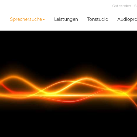
Österreich
S
Sprechersuche
Leistungen
Tonstudio
Audiopro