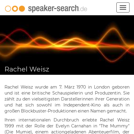
Togg
navig
Rachel Weisz
Rachel Weisz wurde am 7. März 1970 in London geboren
und ist eine britische Schauspielerin und Produzentin. Sie
zählt zu den vielseitigsten Darstellerinnen ihrer Generation
und hat sich sowohl im Independent-Kino als auch in
großen Blockbuster-Produktionen einen Namen gemacht.
Ihren internationalen Durchbruch erlebte Rachel Weisz
1999 mit der Rolle der Evelyn Carnahan in "The Mummy"
(Die Mumie), einem actiongeladenen Abenteuerfilm, der