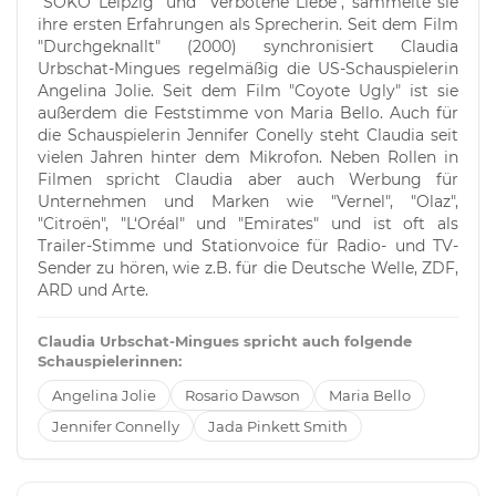
"SOKO Leipzig" und "Verbotene Liebe", sammelte sie
ihre ersten Erfahrungen als Sprecherin. Seit dem Film
"Durchgeknallt" (2000) synchronisiert Claudia
Urbschat-Mingues regelmäßig die US-Schauspielerin
Angelina Jolie. Seit dem Film "Coyote Ugly" ist sie
außerdem die Feststimme von Maria Bello. Auch für
die Schauspielerin Jennifer Conelly steht Claudia seit
vielen Jahren hinter dem Mikrofon. Neben Rollen in
Filmen spricht Claudia aber auch Werbung für
Unternehmen und Marken wie "Vernel", "Olaz",
"Citroën", "L‘Oréal" und "Emirates" und ist oft als
Trailer-Stimme und Stationvoice für Radio- und TV-
Sender zu hören, wie z.B. für die Deutsche Welle, ZDF,
ARD und Arte.
Claudia Urbschat-Mingues spricht auch folgende
Schauspielerinnen:
Angelina Jolie
Rosario Dawson
Maria Bello
Jennifer Connelly
Jada Pinkett Smith