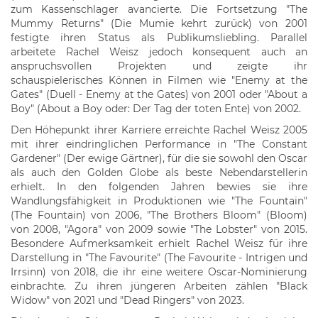
zum Kassenschlager avancierte. Die Fortsetzung "The
Mummy Returns" (Die Mumie kehrt zurück) von 2001
festigte ihren Status als Publikumsliebling. Parallel
arbeitete Rachel Weisz jedoch konsequent auch an
anspruchsvollen Projekten und zeigte ihr
schauspielerisches Können in Filmen wie "Enemy at the
Gates" (Duell - Enemy at the Gates) von 2001 oder "About a
Boy" (About a Boy oder: Der Tag der toten Ente) von 2002.
Den Höhepunkt ihrer Karriere erreichte Rachel Weisz 2005
mit ihrer eindringlichen Performance in "The Constant
Gardener" (Der ewige Gärtner), für die sie sowohl den Oscar
als auch den Golden Globe als beste Nebendarstellerin
erhielt. In den folgenden Jahren bewies sie ihre
Wandlungsfähigkeit in Produktionen wie "The Fountain"
(The Fountain) von 2006, "The Brothers Bloom" (Bloom)
von 2008, "Agora" von 2009 sowie "The Lobster" von 2015.
Besondere Aufmerksamkeit erhielt Rachel Weisz für ihre
Darstellung in "The Favourite" (The Favourite - Intrigen und
Irrsinn) von 2018, die ihr eine weitere Oscar-Nominierung
einbrachte. Zu ihren jüngeren Arbeiten zählen "Black
Widow" von 2021 und "Dead Ringers" von 2023.