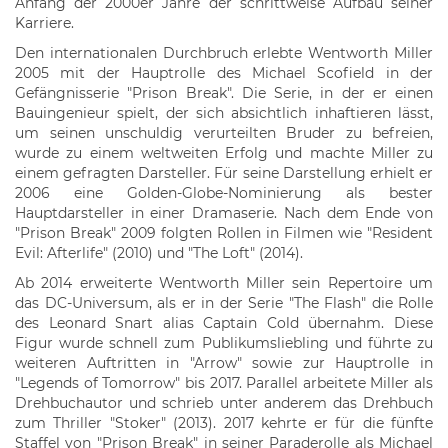
Anfang der 2000er Jahre der schrittweise Aufbau seiner
Karriere.
Den internationalen Durchbruch erlebte Wentworth Miller
2005 mit der Hauptrolle des Michael Scofield in der
Gefängnisserie "Prison Break". Die Serie, in der er einen
Bauingenieur spielt, der sich absichtlich inhaftieren lässt,
um seinen unschuldig verurteilten Bruder zu befreien,
wurde zu einem weltweiten Erfolg und machte Miller zu
einem gefragten Darsteller. Für seine Darstellung erhielt er
2006 eine Golden-Globe-Nominierung als bester
Hauptdarsteller in einer Dramaserie. Nach dem Ende von
"Prison Break" 2009 folgten Rollen in Filmen wie "Resident
Evil: Afterlife" (2010) und "The Loft" (2014).
Ab 2014 erweiterte Wentworth Miller sein Repertoire um
das DC-Universum, als er in der Serie "The Flash" die Rolle
des Leonard Snart alias Captain Cold übernahm. Diese
Figur wurde schnell zum Publikumsliebling und führte zu
weiteren Auftritten in "Arrow" sowie zur Hauptrolle in
"Legends of Tomorrow" bis 2017. Parallel arbeitete Miller als
Drehbuchautor und schrieb unter anderem das Drehbuch
zum Thriller "Stoker" (2013). 2017 kehrte er für die fünfte
Staffel von "Prison Break" in seiner Paraderolle als Michael