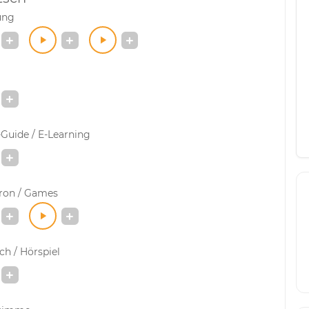
ung
Guide / E-Learning
ron / Games
h / Hörspiel