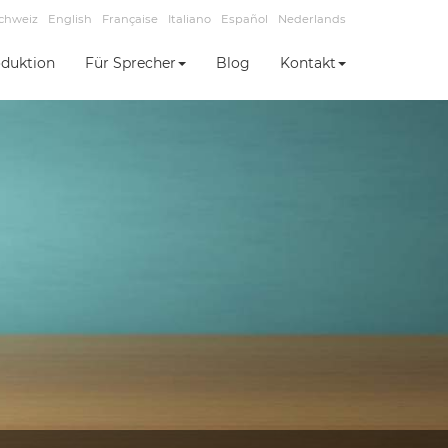
chweiz
English
Française
Italiano
Español
Nederlands
duktion
Für Sprecher
Blog
Kontakt