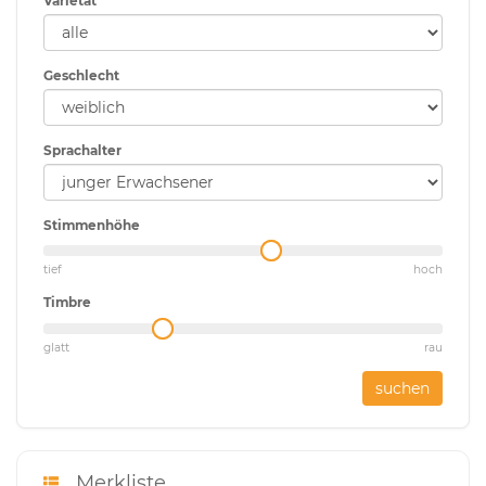
Varietät
Geschlecht
Sprachalter
Stimmenhöhe
tief
hoch
Timbre
glatt
rau
suchen
Merkliste