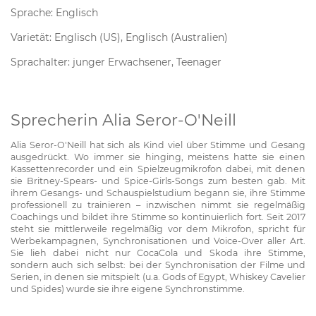
Sprache: Englisch
Varietät: Englisch (US), Englisch (Australien)
Sprachalter: junger Erwachsener, Teenager
Sprecherin Alia Seror-O'Neill
Alia Seror-O'Neill hat sich als Kind viel über Stimme und Gesang
ausgedrückt. Wo immer sie hinging, meistens hatte sie einen
Kassettenrecorder und ein Spielzeugmikrofon dabei, mit denen
sie Britney-Spears- und Spice-Girls-Songs zum besten gab. Mit
ihrem Gesangs- und Schauspielstudium begann sie, ihre Stimme
professionell zu trainieren – inzwischen nimmt sie regelmäßig
Coachings und bildet ihre Stimme so kontinuierlich fort. Seit 2017
steht sie mittlerweile regelmäßig vor dem Mikrofon, spricht für
Werbekampagnen, Synchronisationen und Voice-Over aller Art.
Sie lieh dabei nicht nur CocaCola und Skoda ihre Stimme,
sondern auch sich selbst: bei der Synchronisation der Filme und
Serien, in denen sie mitspielt (u.a. Gods of Egypt, Whiskey Cavelier
und Spides) wurde sie ihre eigene Synchronstimme.