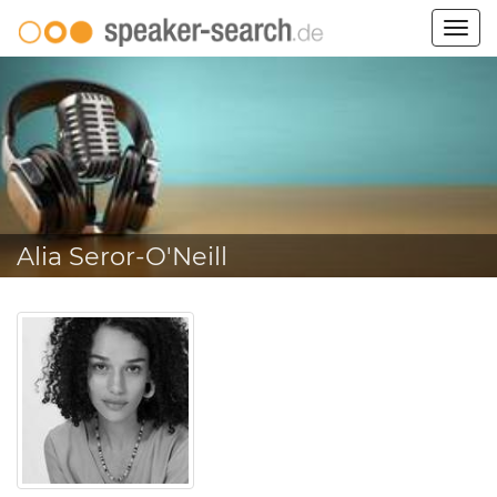
Togg
navig
Alia Seror-O'Neill