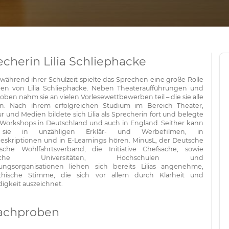
echerin Lilia Schliephacke
während ihrer Schulzeit spielte das Sprechen eine große Rolle
en von Lilia Schliephacke. Neben Theateraufführungen und
ben nahm sie an vielen Vorlesewettbewerben teil – die sie alle
. Nach ihrem erfolgreichen Studium im Bereich Theater,
ur und Medien bildete sich Lilia als Sprecherin fort und belegte
 Workshops in Deutschland und auch in England. Seither kann
sie in unzähligen Erklär- und Werbefilmen, in
eskriptionen und in E-Learnings hören. MinusL, der Deutsche
tische Wohlfahrtsverband, die Initiative Chefsache, sowie
reiche Universitäten, Hochschulen und
ungsorganisationen liehen sich bereits Lilias angenehme,
thische Stimme, die sich vor allem durch Klarheit und
igkeit auszeichnet.
achproben