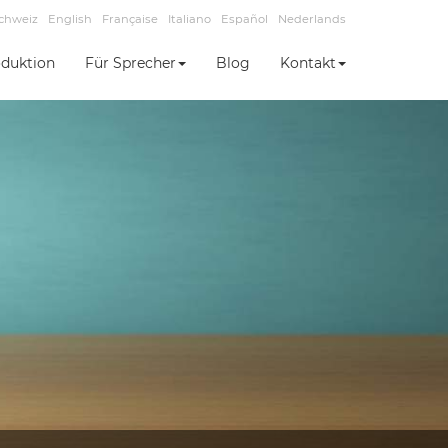
chweiz
English
Française
Italiano
Español
Nederlands
duktion
Für Sprecher
Blog
Kontakt