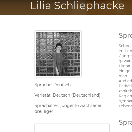
Lilia Schliephacke
Spr
Schon 
im Leb
Chorpro
gewann
Literat
einige
man 
Audiod
Sprache: Deutsch
Paritä
zahl
Varietät: Deutsch (Deutschland)
Regier
sympa
Sprachalter: junger Erwachsener,
Lebend
dreißiger
Spr