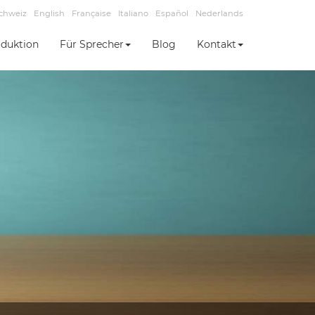
chweiz
English
Française
Italiano
Español
Nederlands
duktion
Für Sprecher
Blog
Kontakt