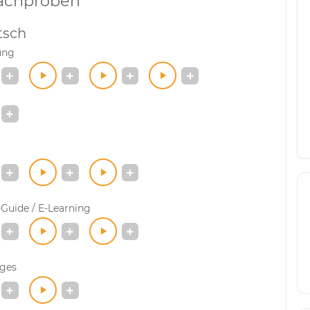
achproben
tsch
ung
Guide / E-Learning
iges