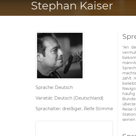
Stephan Kaiser
Spr
"An de
vermu
bekom
männl
Sprech
machte
zählt 
belieb
Sprache: Deutsch
Navig
häufig
Varietät: Deutsch (Deutschland)
Bundes
überze
Sprachalter: dreißiger, Reife Stimme
Reise-
Statio
seinen