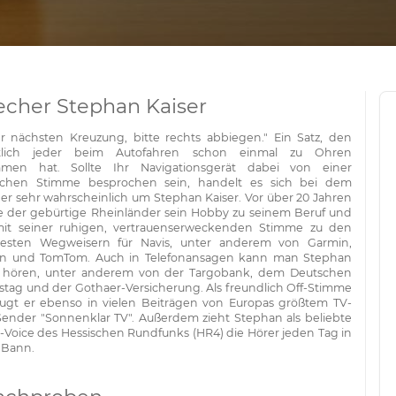
echer Stephan Kaiser
r nächsten Kreuzung, bitte rechts abbiegen." Ein Satz, den
tlich jeder beim Autofahren schon einmal zu Ohren
men hat. Sollte Ihr Navigationsgerät dabei von einer
ichen Stimme besprochen sein, handelt es sich bei dem
er sehr wahrscheinlich um Stephan Kaiser. Vor über 20 Jahren
 der gebürtige Rheinländer sein Hobby zu seinem Beruf und
mit seiner ruhigen, vertrauenserweckenden Stimme zu den
testen Wegweisern für Navis, unter anderem von Garmin,
on und TomTom. Auch in Telefonansagen kann man Stephan
 hören, unter anderem von der Targobank, dem Deutschen
tag und der Gothaer-Versicherung. Als freundlich Off-Stimme
ugt er ebenso in vielen Beiträgen von Europas größtem TV-
Sender "Sonnenklar TV". Außerdem zieht Stephan als beliebte
n-Voice des Hessischen Rundfunks (HR4) die Hörer jeden Tag in
 Bann.