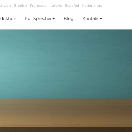
chweiz
English
Française
Italiano
Español
Nederlands
duktion
Für Sprecher
Blog
Kontakt