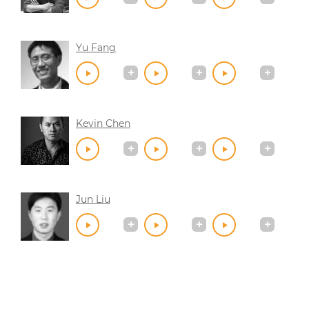
Yu Fang
Kevin Chen
Jun Liu