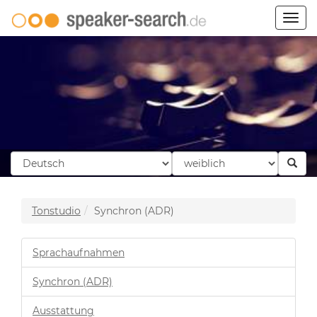
Togg
navig
Tonstudio
Synchron (ADR)
Sprachaufnahmen
Synchron (ADR)
Ausstattung