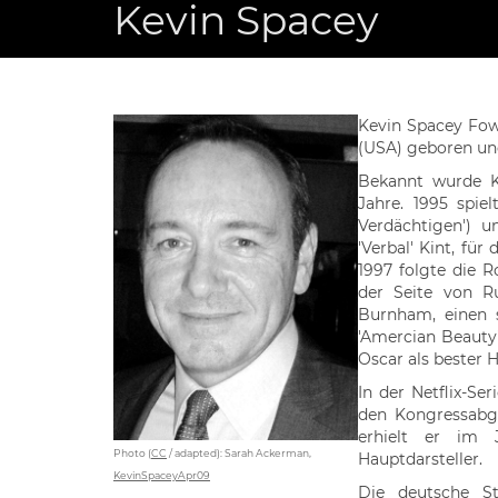
Kevin Spacey
Kevin Spacey Fow
(USA) geboren und
Bekannt wurde Ke
Jahre. 1995 spie
Verdächtigen') 
'Verbal' Kint, für
1997 folgte die Ro
der Seite von Ru
Burnham, einen s
'Amercian Beauty'
Oscar als bester H
In der Netflix-Se
den Kongressabge
erhielt er im 
Photo (
CC
/ adapted): Sarah Ackerman,
Hauptdarsteller.
KevinSpaceyApr09
Die deutsche S