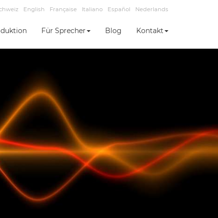
chweiz
English
Française
Italiano
Español
Nederlands
duktion
Für Sprecher
Blog
Kontakt