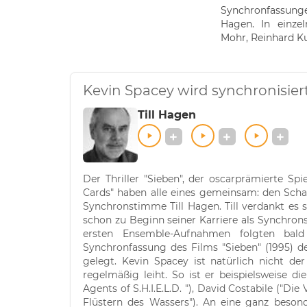
Synchronfassungen
Hagen. In einz
Mohr, Reinhard K
Kevin Spacey wird synchronisiert
Till Hagen
Der Thriller "Sieben", der oscarprämierte Sp
Cards" haben alle eines gemeinsam: den Scha
Synchronstimme Till Hagen. Till verdankt es 
schon zu Beginn seiner Karriere als Synchrons
ersten Ensemble-Aufnahmen folgten bald
Synchronfassung des Films "Sieben" (1995) de
gelegt. Kevin Spacey ist natürlich nicht de
regelmäßig leiht. So ist er beispielsweise d
Agents of S.H.I.E.L.D. "), David Costabile ("Di
Flüstern des Wassers"). An eine ganz besond