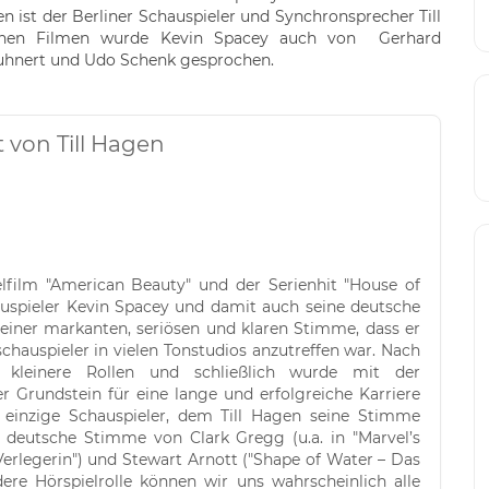
 ist der Berliner Schauspieler und Synchronsprecher Till
elnen Filmen wurde Kevin Spacey auch von Gerhard
uhnert und Udo Schenk gesprochen.
 von Till Hagen
ielfilm "American Beauty" und der Serienhit "House of
uspieler Kevin Spacey und damit auch seine deutsche
seiner markanten, seriösen und klaren Stimme, dass er
chauspieler in vielen Tonstudios anzutreffen war. Nach
 kleinere Rollen und schließlich wurde mit der
r Grundstein für eine lange und erfolgreiche Karriere
r einzige Schauspieler, dem Till Hagen seine Stimme
ie deutsche Stimme von Clark Gregg (u.a. in "Marvel’s
e Verlegerin") und Stewart Arnott ("Shape of Water – Das
ere Hörspielrolle können wir uns wahrscheinlich alle