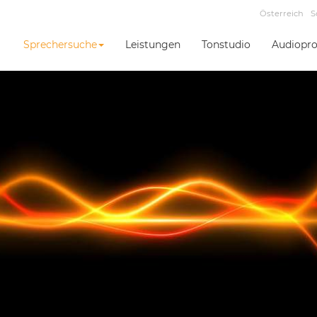
Österreich
S
Sprechersuche
Leistungen
Tonstudio
Audiopro