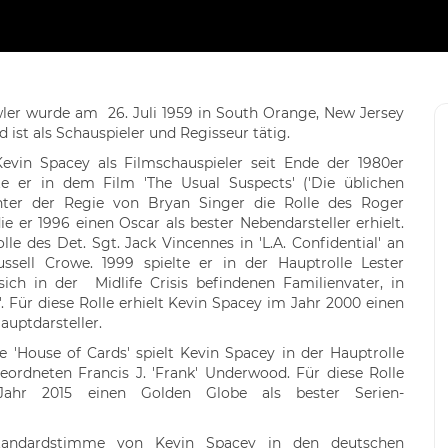
ler wurde am 26. Juli 1959 in South Orange, New Jersey
 ist als Schauspieler und Regisseur tätig.
vin Spacey als Filmschauspieler seit Ende der 1980er
lte er in dem Film 'The Usual Suspects' ('Die üblichen
unter der Regie von Bryan Singer die Rolle des Roger
 die er 1996 einen Oscar als bester Nebendarsteller erhielt.
lle des Det. Sgt. Jack Vincennes in 'L.A. Confidential' an
ssell Crowe. 1999 spielte er in der Hauptrolle Lester
ich in der Midlife Crisis befindenen Familienvater, in
. Für diese Rolle erhielt Kevin Spacey im Jahr 2000 einen
auptdarsteller.
rie 'House of Cards' spielt Kevin Spacey in der Hauptrolle
ordneten Francis J. 'Frank' Underwood. Für diese Rolle
Jahr 2015 einen Golden Globe als bester Serien-
tandardstimme von Kevin Spacey in den deutschen