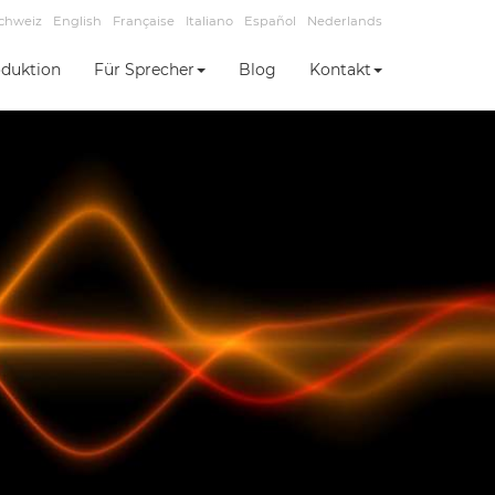
chweiz
English
Française
Italiano
Español
Nederlands
duktion
Für Sprecher
Blog
Kontakt