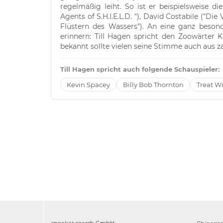
regelmäßig leiht. So ist er beispielsweise d
Agents of S.H.I.E.L.D. "), David Costabile ("Di
Flüstern des Wassers"). An eine ganz besond
erinnern: Till Hagen spricht den Zoowärter 
bekannt sollte vielen seine Stimme auch aus z
Till Hagen spricht auch folgende Schauspieler:
Kevin Spacey
Billy Bob Thornton
Treat W