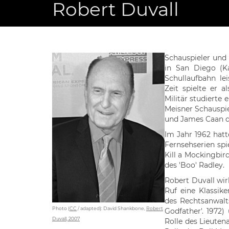
Robert Duvall
Schauspieler und
in San Diego (K
Schullaufbahn lei
Zeit spielte er 
Militär studierte
Meisner Schauspi
und James Caan d
Im Jahr 1962 hat
Fernsehserien spie
Kill a Mockingbird
des 'Boo' Radley.
Robert Duvall wirk
Ruf eine Klassik
des Rechtsanwalt
Photo (
CC
/ adapted): David Shankbone,
Robert
Godfather'. 1972) 
Duvall, 2007
Rolle des Lieutena