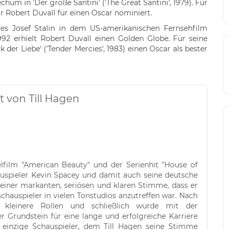
chum in 'Der große Santini' ('The Great Santini', 1979). Für
ar Robert Duvall für einen Oscar nominiert.
des Josef Stalin in dem US-amerikanischen Fernsehfilm
1992 erhielt Robert Duvall einen Golden Globe. Für seine
 der Liebe' ('Tender Mercies', 1983) einen Oscar als bester
t von Till Hagen
ielfilm "American Beauty" und der Serienhit "House of
uspieler Kevin Spacey und damit auch seine deutsche
seiner markanten, seriösen und klaren Stimme, dass er
chauspieler in vielen Tonstudios anzutreffen war. Nach
 kleinere Rollen und schließlich wurde mit der
r Grundstein für eine lange und erfolgreiche Karriere
r einzige Schauspieler, dem Till Hagen seine Stimme