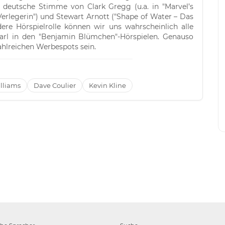
ie deutsche Stimme von Clark Gregg (u.a. in "Marvel’s
e Verlegerin") und Stewart Arnott ("Shape of Water – Das
ere Hörspielrolle können wir uns wahrscheinlich alle
Karl in den "Benjamin Blümchen"-Hörspielen. Genauso
ahlreichen Werbespots sein.
illiams
Dave Coulier
Kevin Kline