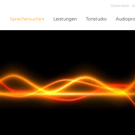
Österreich
S
Sprechersuche
Leistungen
Tonstudio
Audiopro