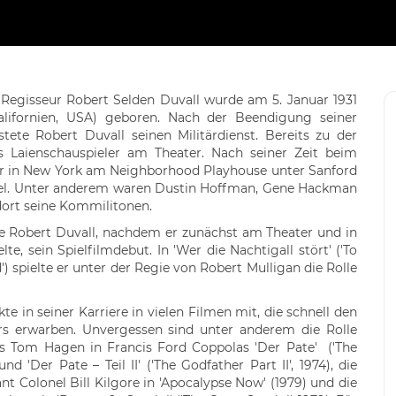
 Regisseur Robert Selden Duvall wurde am 5. Januar 1931
alifornien, USA) geboren. Nach der Beendigung seiner
stete Robert Duvall seinen Militärdienst. Bereits zu der
als Laienschauspieler am Theater. Nach seiner Zeit beim
 er in New York am Neighborhood Playhouse unter Sanford
el. Unter anderem waren Dustin Hoffman, Gene Hackman
ort seine Kommilitonen.
te Robert Duvall, nachdem er zunächst am Theater und in
lte, sein Spielfilmdebut. In 'Wer die Nachtigall stört' ('To
') spielte er unter der Regie von Robert Mulligan die Rolle
te in seiner Karriere in vielen Filmen mit, die schnell den
ers erwarben. Unvergessen sind unter anderem die Rolle
s Tom Hagen in Francis Ford Coppolas 'Der Pate' ('The
und 'Der Pate – Teil II' ('The Godfather Part II', 1974), die
nt Colonel Bill Kilgore in 'Apocalypse Now' (1979) und die